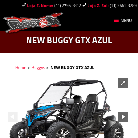
Loja Z. Norte:
(11) 2796-8312
Loja Z. Sul:
(11) 3661-3289
MENU
NEW BUGGY GTX AZUL
Home
>
Buggys
>
NEW BUGGY GTX AZUL