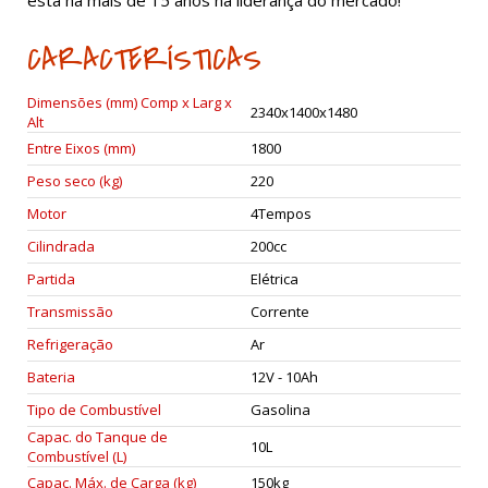
está há mais de 15 anos na liderança do mercado!
CARACTERÍSTICAS
Dimensões (mm) Comp x Larg x
2340x1400x1480
Alt
Entre Eixos (mm)
1800
Peso seco (kg)
220
Motor
4Tempos
Cilindrada
200cc
Partida
Elétrica
Transmissão
Corrente
Refrigeração
Ar
Bateria
12V - 10Ah
Tipo de Combustível
Gasolina
Capac. do Tanque de
10L
Combustível (L)
Capac. Máx. de Carga (kg)
150kg