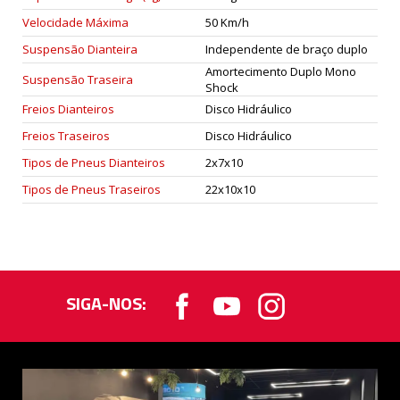
Velocidade Máxima
50 Km/h
Suspensão Dianteira
Independente de braço duplo
Amortecimento Duplo Mono
Suspensão Traseira
Shock
Freios Dianteiros
Disco Hidráulico
Freios Traseiros
Disco Hidráulico
Tipos de Pneus Dianteiros
2x7x10
Tipos de Pneus Traseiros
22x10x10
SIGA-NOS: