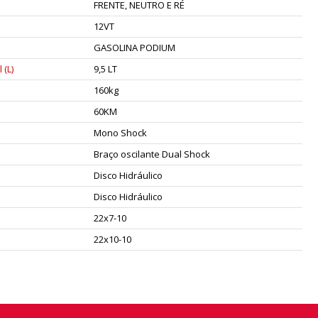
FRENTE, NEUTRO E RÉ
12VT
GASOLINA PODIUM
(L)
9,5 LT
160kg
60KM
Mono Shock
Braço oscilante Dual Shock
Disco Hidráulico
Disco Hidráulico
22x7-10
22x10-10