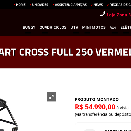
HOME
UNIDADES
ASSISTÊNCIA/PEÇAS
NEWS
REGRAS DE 
Loja Zona 
BUGGY
QUADRICICLOS
UTV
MINI MOTOS
4x4
ELÉT
ART CROSS FULL 250 VERME
PRODUTO MONTADO
R$ 54.990,00
à vista
(via transferência ou depósit