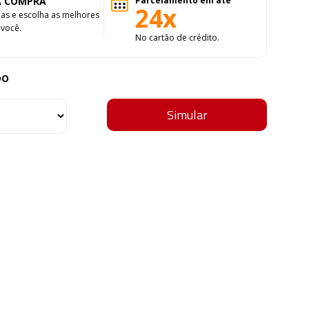
A COMPRA
Parcelamento em até
24x
las e escolha as melhores
você.
No cartão de crédito.
DO