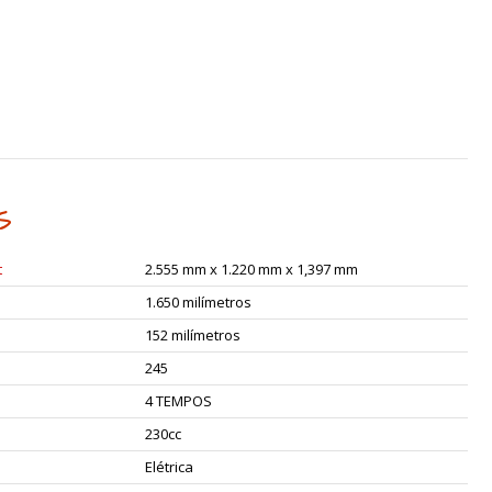
S
t
2.555 mm x 1.220 mm x 1,397 mm
1.650 milímetros
152 milímetros
245
4 TEMPOS
230cc
Elétrica