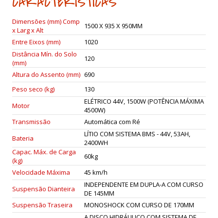
CARACTERÍSTICAS
Dimensões (mm) Comp
1500 X 935 X 950MM
x Larg x Alt
Entre Eixos (mm)
1020
Distância Mín. do Solo
120
(mm)
Altura do Assento (mm)
690
Peso seco (kg)
130
ELÉTRICO 44V, 1500W (POTÊNCIA MÁXIMA
Motor
4500W)
Transmissão
Automática com Ré
LÍTIO COM SISTEMA BMS - 44V, 53AH,
Bateria
2400WH
Capac. Máx. de Carga
60kg
(kg)
Velocidade Máxima
45 km/h
INDEPENDENTE EM DUPLA-A COM CURSO
Suspensão Dianteira
DE 145MM
Suspensão Traseira
MONOSHOCK COM CURSO DE 170MM
A DISCO HIDRÁULICO COM SISTEMA DE