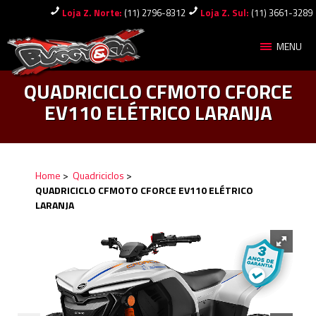
Loja Z. Norte:
(11) 2796-8312
Loja Z. Sul:
(11) 3661-3289
MENU
QUADRICICLO CFMOTO CFORCE
EV110 ELÉTRICO LARANJA
Home
>
Quadriciclos
>
QUADRICICLO CFMOTO CFORCE EV110 ELÉTRICO
LARANJA