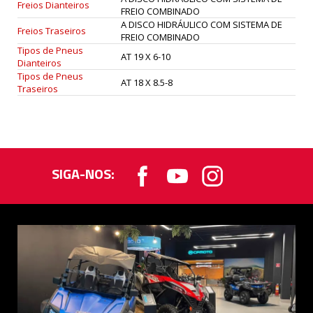
Freios Dianteiros
FREIO COMBINADO
A DISCO HIDRÁULICO COM SISTEMA DE
Freios Traseiros
FREIO COMBINADO
Tipos de Pneus
AT 19 X 6-10
Dianteiros
Tipos de Pneus
AT 18 X 8.5-8
Traseiros
SIGA-NOS: