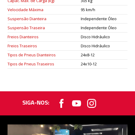
Capac. Máx. de Carga (kg)
305 kg
Velocidade Máxima
95 km/h
Suspensão Dianteira
Independente Óleo
Suspensão Traseira
Independente Óleo
Freios Dianteiros
Disco Hidráulico
Freios Traseiros
Disco Hidráulico
Tipos de Pneus Dianteiros
24x8-12
Tipos de Pneus Traseiros
24x10-12
SIGA-NOS: