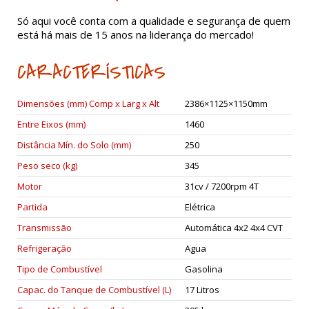
Só aqui você conta com a qualidade e segurança de quem
está há mais de 15 anos na liderança do mercado!
CARACTERÍSTICAS
Dimensões (mm) Comp x Larg x Alt
2386×1125×1150mm
Entre Eixos (mm)
1460
Distância Mín. do Solo (mm)
250
Peso seco (kg)
345
Motor
31cv / 7200rpm 4T
Partida
Elétrica
Transmissão
Automática 4x2 4x4 CVT
Refrigeração
Agua
Tipo de Combustível
Gasolina
Capac. do Tanque de Combustível (L)
17 Litros